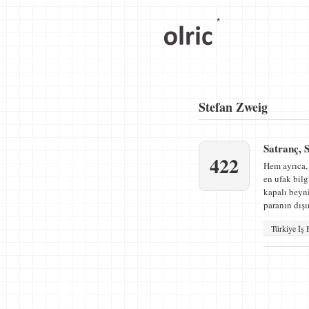
*
Stefan Zweig
Satranç, 
422
Hem ayrıca,
en ufak bil
kapalı beyn
paranın dış
Türkiye İş 