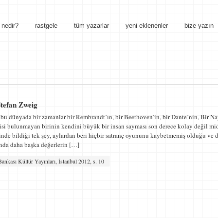
nedir?
rastgele
tüm yazarlar
yeni eklenenler
bize yazın
Stefan Zweig
 bu dünyada bir zamanlar bir Rembrandt’ın, bir Beethoven’in, bir Dante’nin, Bir 
gisi bulunmayan birinin kendini büyük bir insan sayması son derece kolay değil m
inde bildiği tek şey, aylardan beri hiçbir satranç oyununu kaybetmemiş olduğu ve
ında daha başka değerlerin […]
Bankası Kültür Yayınları, İstanbul 2012, s. 10