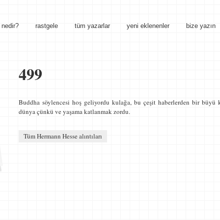
nedir?
rastgele
tüm yazarlar
yeni eklenenler
bize yazın
499
Buddha söylencesi hoş geliyordu kulağa, bu çeşit haberlerden bir büyü 
dünya çünkü ve yaşama katlanmak zordu.
Tüm Hermann Hesse alıntıları