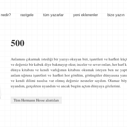
nedir?
rastgele
tüm yazarlar
yeni eklenenler
bize yazın
500
Anlamını çıkarmak istediği bir yazıyı okuyan biri, işaretleri ve harfleri kü
ve değersiz bir kabuk diye bakmayıp okur, inceler ve sever onları, her harf 
dünya kitabını ve kendi varlığımın kitabını okumak isteyen ben ne yap
anlam uğruna işaretleri ve harfleri hor gördüm, görüngüler dünyasına ya
ve kendi dilimi nasılsa var olmuş değersiz nesneler saydım. Olamaz böyl
uyandım, gerçekten uyandım ve ancak bugün açtım dünyaya gözlerimi.
Tüm Hermann Hesse alıntıları