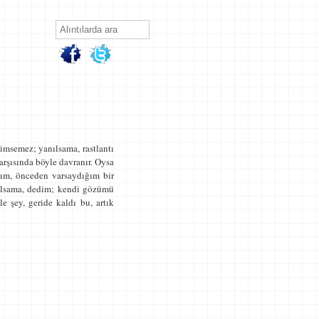
çümsemez; yanılsama, rastlantı
karşısında böyle davranır. Oysa
tım, önceden varsaydığım bir
nılsama, dedim; kendi gözümü
e şey, geride kaldı bu, artık