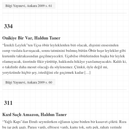
Bilgi Yayınevi, Ankara 2009 s. 61
334
Onikiye Bir Var, Haldun Taner
“İznikli Leylek”ten Uçsa öbür leyleklerden biri olacak, dişisini ensesinden
ısırıp vus­lata kavuşacak, sonra tatminini bulmuş bütün Öbür hışır leylekler gibi
kurumlu taktakasından geçilmeyecekti. Uçabilse öbürlerin­den başka bir leylek
olamayacak, üzerinde fikir yürütüp, hakkında hikâye yazılamayacaktı. Kaldı ki,
o takdirde daha mesut olacağı da söylenemez. Çünkü, öyle değil mi,
yeryüzünde hiçbir şey, istediği­ni ele geçirmek kadar […]
Bilgi Yayınevi, Ankara 2009 s. 60
311
Kızıl Saçlı Amazon, Haldun Taner
“Yağlı Kapı”dan Etrafı seyrederken oğlanın içine birden bir kasavet çöktü. Rıza
bu işe pek şaştı. Parası vardı, elbisesi vardı, karnı tok, sırtı pek, rahatı yerinde