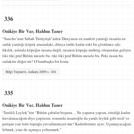
336
Onikiye Bir Var, Haldun Taner
“Sancho’nun Sabah Yürüyüşü”nden Dünyanın en nankör yara­tığı insanla en
sadık yaratığı köpek arasındaki, dünya tarihi kadar eski bu çözülmez sıkı
fıkılık, aslında köpeğin insana değil, insanın köpeğe muhtaç oluşundan geliyor.
tiki tiki praf Bütün mesele bu. tiki tiki praf Bütün mesele bu. Peki insan bu
sadakate değer mi? O bambaşka bir konu.
Bilgi Yayınevi, Ankara 2009 s. 104
335
Onikiye Bir Var, Haldun Taner
“İznikli Leylek”ten “Bütün çabalar boşuna… Ne yaparsa yapsın, istediği kadar
ha­valanacağım diye çırpınsın, sonunda insanoğlu da yaralı leylek gibi rezil ve
perişan yan üstü toprağa yuvarlanmıyor mu? Kaderle­rimiz aynı: Uçamayacağını
bilmek, yine de uçmaya yeltenmek.”