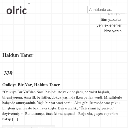
*
nedir?
rastgele
tüm yazarlar
yeni eklenenler
bize yazın
Haldun Taner
339
Onikiye Bir Var, Haldun Taner
“Onikiye Bir Var”dan Nasıl başladı, ne vakit başladı, ne vakit başladı,
bilemiyorum. Ama ilk belirti­ler, dokuz yaşımda iken patlak verdi. Misafirlerle
bahçede oturuyorduk. Yaşlı bir zat saati sordu. Aksi gibi, kimsede saat yoktu.
Eniştem içeri, saate bakmaya koş­tu. Ben o aralık; “Üçü yirmi üç geçiyor”
deyivermişim. Bu tutturuşa, önce kimse şaşmadı. Boğazda, geçen vapurlara
bakıp […]